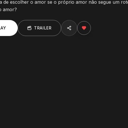
ra de escolher o amor se o próprio amor não segue um rot
no amor?
LAY
TRAILER
E
3
:
Mundo Pequeno
E
4
:
Qual o
26
min
23
min