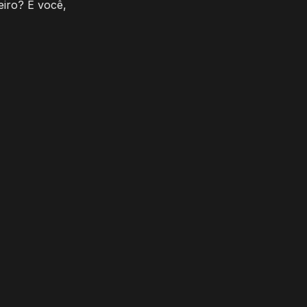
eiro? E você,
 seu limite?
E
5
:
Escolhas
33
min