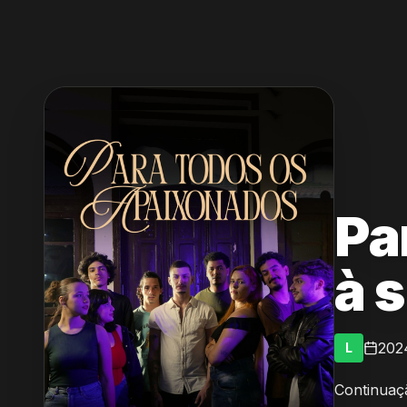
Pa
à 
202
L
Continuaç