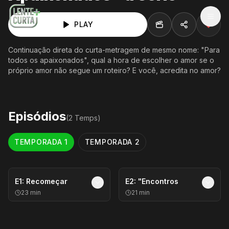
MEN
PLAY
Continuação direta do curta-metragem de mesmo nome: "Para
todos os apaixonados", qual a hora de escolher o amor se o
próprio amor não segue um roteiro? E você, acredita no amor?
Episódios
(
2
Temp
s
)
TEMPORADA
1
TEMPORADA
2
E
1
:
Recomeçar
E
2
:
"Encontros
23
min
21
min