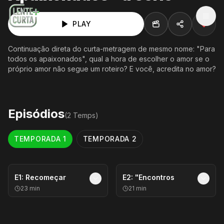
MEN
PLAY
Continuação direta do curta-metragem de mesmo nome: "Para
todos os apaixonados", qual a hora de escolher o amor se o
próprio amor não segue um roteiro? E você, acredita no amor?
Episódios
(
2
Temp
s
)
TEMPORADA
1
TEMPORADA
2
E
1
:
Recomeçar
E
2
:
"Encontros
23
min
21
min