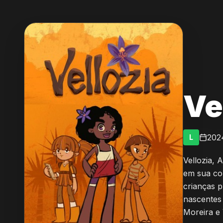
Ve
202
L
Vellozia, 
em sua co
crianças 
nascentes 
Moreira e 