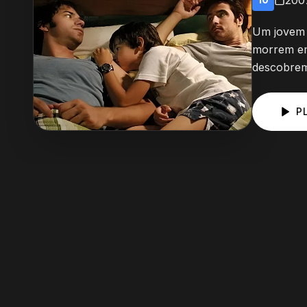
200
Um jovem 
morrem em 
descobrem
P
Elenco Principal