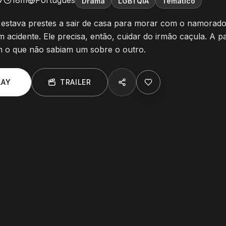
7
18m
Português
Drama
LGBTQIA
Temático
estava prestes a sair de casa para morar com o namorado
acidente. Ele precisa, então, cuidar do irmão caçula. A par
 o que não sabiam um sobre o outro.
LAY
TRAILER