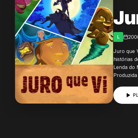
Ju
200
L
Juro que V
histórias 
Lenda do M
Produzida 
P