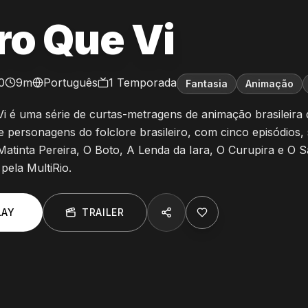
ro Que Vi
0
9m
Português
1
Temporada
Fantasia
Animação
i é uma série de curtas-metragens de animação brasileira
de personagens do folclore brasileiro, com cinco episódios,
atinta Pereira, O Boto, A Lenda da Iara, O Curupira e O S
pela MultiRio.
LAY
TRAILER