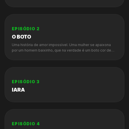
do povo da roça. Outras dizem que não, que essa história
aconteceu!
EPISÓDIO
2
O BOTO
Uma história de amor impossível. Uma mulher se apaixona
por um homem baixinho, que na verdade é um boto cor de
rosa.
EPISÓDIO
3
IARA
EPISÓDIO
4