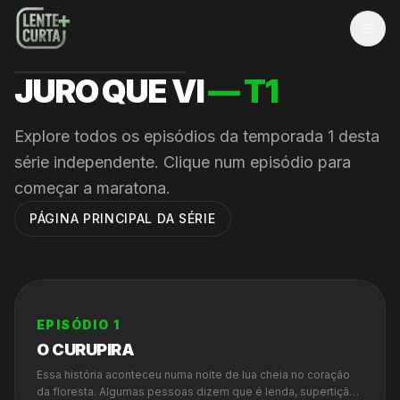
MEN
JURO QUE VI
— T
1
Explore todos os episódios da temporada
1
desta
série independente. Clique num episódio para
começar a maratona.
PÁGINA PRINCIPAL DA SÉRIE
EPISÓDIO
1
O CURUPIRA
Essa história aconteceu numa noite de lua cheia no coração
da floresta. Algumas pessoas dizem que é lenda, supertição