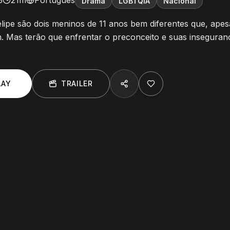
3
21m
Português
Drama
LGBTQIA
Nacional
lipe são dois meninos de 11 anos bem diferentes que, apesa
. Mas terão que enfrentar o preconceito e suas inseguran
LAY
TRAILER