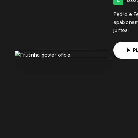
202
Pedro e Fe
apaixonam
juntos.
P
Elenco Principal