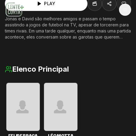
PLAY
MEN
Jonas e David são melhores amigos e passam o tempo
assistindo a jogos de futebol na TV, apesar de torcerem para
times rivais. Em uma tarde qualquer, enquanto mais uma partida
acontece, eles conversam sobre as garotas que querem
conhecer em uma festa para a qual irão mais tarde. No
entanto, com uma estranha tensão no ar e alguns segredos
guardados por um deles, tudo pode mudar o rumo de suas
vidas.
Elenco Principal
FELIPE BRAGA
LÉO MOTTA