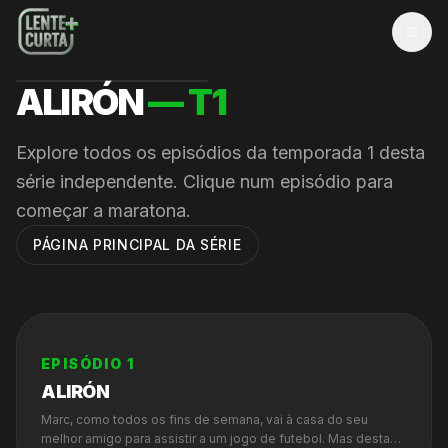
MEN
ALIRÓN
— T
1
Explore todos os episódios da temporada
1
desta
série independente. Clique num episódio para
começar a maratona.
PÁGINA PRINCIPAL DA SÉRIE
EPISÓDIO
1
ALIRÓN
Marc, como todos os fins de semana, vai à casa do seu
melhor amigo para assistir a um jogo de futebol. Mas desta