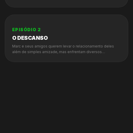
vez o encontro é diferente; uma descoberta inesperada fará
com que ele veja o colega com outros olhos.
EPISÓDIO
2
O DESCANSO
Marc e seus amigos querem levar o relacionamento deles
além de simples amizade, mas enfrentam diversos
obstáculos.